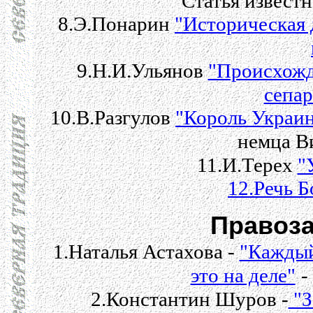
Статья известн
8.Э.Понарин
"Историческая 
9.Н.И.Ульянов
"Происхожд
сепар
10.В.Разгулов
"Король Украи
немца В
11.И.Терех
"
12.Речь 
Правоза
1.Наталья Астахова -
"Каждый
это на деле"
-
2.Константин Шуров -
"З