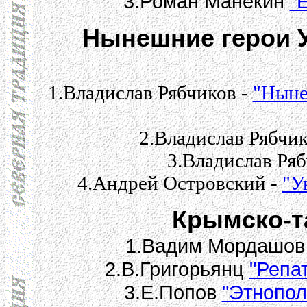
3.Роман Манекин
"
Нынешние герои 
1.Владислав Рябчиков -
"Ныне
2.Владислав Рябчик
3.Владислав Ряб
4.Андрей Островский -
"У
Крымско-т
1.Вадим Мордашо
2.В.Григорьянц
"Репа
3.Е.Попов
"Этнопол