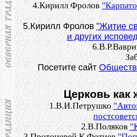
4.Кирилл Фролов
"Карпато
5.Кирилл Фролов
"Житие с
и других испове
6.В.Р.Вавр
За
Посетите сайт
Общества
Церковь как
1.В.И.Петрушко
"Авто
постсоветс
2.В.Поляков
"
3.Протоиерей К.Фотиев
"Поп