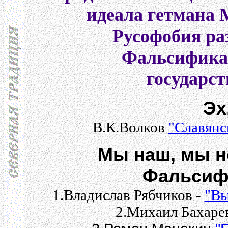
идеала гетмана 
Русофобия ра
Фальсифика
государс
Эх
В.К.Волков
"Славянс
Мы наш, мы н
Фальсиф
1.Владислав Рябчиков -
"Вы
2.Михаил Бахаре