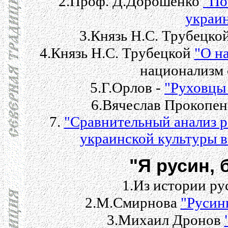
2.Проф. Д.Дорошенко
"По
украин
3.Князь Н.С. Трубецко
4.Князь Н.С. Трубецкой
"О н
национализм 
5.Г.Орлов -
"Руховцы
6.Вячеслав Прокопе
7.
"Сравнительный анализ р
украинской культуры в
"Я русин, 
1.Из истории ру
2.М.Смирнова
"Русины
3.Михаил Дронов