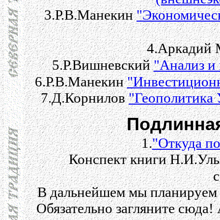
3.Р.В.Манекин
"Экономичес
4.Аркадий
5.Р.Вишневский
"Анализ и
6.Р.В.Манекин
"Инвестиционн
7.Д.Корнилов
"Геополитика 
Подлинная
1.
"Откуда п
Конспект книги Н.И.Ул
с
В дальнейшем мы планируем р
Обязательно загляните сюда! 