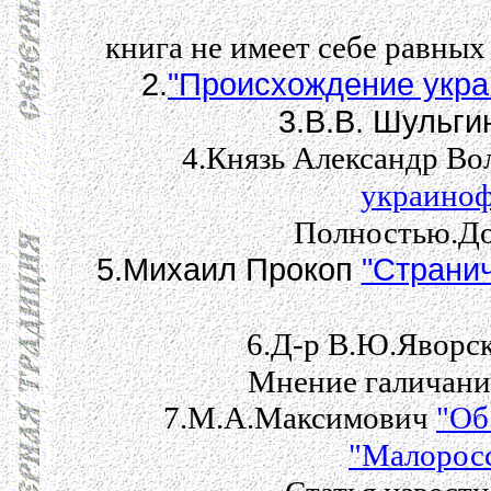
книга не имеет себе равных
2.
"Происхождение укра
3.В.В. Шульг
4.Князь Александр Во
украиноф
Полностью.До
5.Михаил Прокоп
"Страни
6.Д-р В.Ю.Яворс
Мнение галичани
7.М.А.Максимович
"Об
"Малоросс