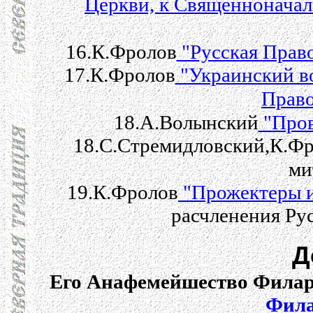
Церкви, к Священнонача
16.К.Фролов
"Русская Право
17.К.Фролов
"Украинский в
Право
18.А.Волынский
"Пров
18.C.Стремидловский,К.Ф
ми
19.К.Фролов
"Прожектеры и
расчленения Ру
Д
Его Анафемейшество Фила
Фила