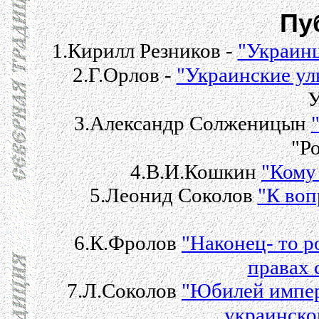
Пу
1.Кирилл Резников -
"Украинц
2.Г.Орлов -
"Украинские ул
У
3.Александр Солженицын
"Р
4.В.И.Кошкин
"Кому
5.Леонид Соколов
"К воп
6.К.Фролов
"Наконец- то р
правах 
7.Л.Соколов
"Юбилей импер
украинcко