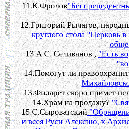
11.К.Фролов
"Беспрецедентны
12.Григорий Рычагов, народн
круглого стола "Церковь в
обще
13.А.С. Селиванов ,
"Есть во
"во
14.Помогут ли правоохрани
Михайловско
13.Филарет скоро примет ис
14.Храм на продажу?
"Cвя
15.С.Сыроватский
"Обращени
и всея Руси Алексию, к Арх