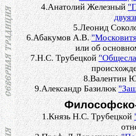
4.Анатолий Железный
"
двуяз
5.Леонид Сокол
6.Абакумов А.В.
"Московитя
или об основн
7.Н.С. Трубецкой
"Общеслав
происхожде
8.Валентин 
9.Александр Базилюк
"Защ
Философско-
1.Князь Н.С. Трубецкой
отн