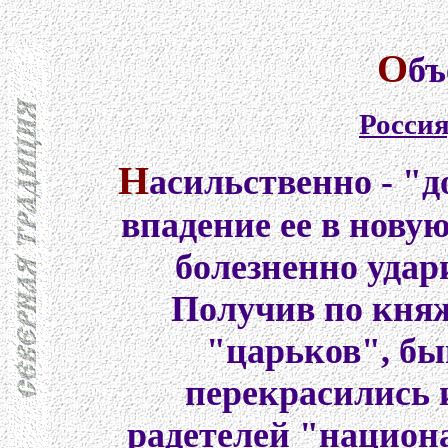
О
бъ
Россия
Н
асильственно - "
впадение ее в нову
болезненно удар
Получив по княж
"царьков", б
перекрасились 
радетелей "национа