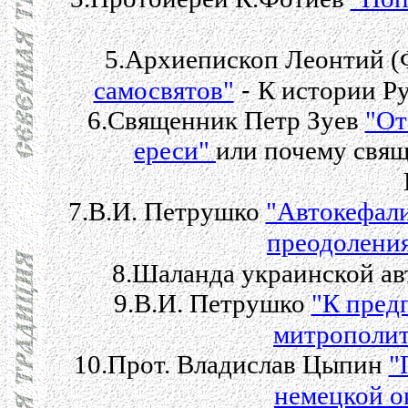
5.Архиепископ Леонтий 
-
самосвятов"
К истории Р
6.Священник Петр Зуев
"От
ереси"
или почему свящ
7.В.И. Петрушко
"Автокефали
преодоления
8.Шаланда украинской а
9.В.И. Петрушко
"К пред
митрополит
10.Прот. Владислав Цыпин
"
немецкой о