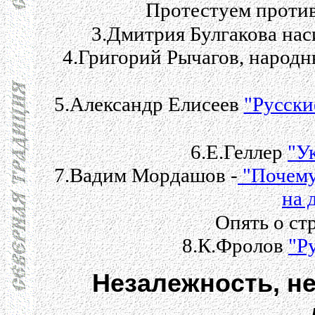
Протестуем проти
3.Дмитрия Булгакова на
4.Григорий Рычагов, народ
5.Александр Елисеев
"Русски
6.Е.Геллер
"У
7.Вадим Мордашов -
"Почему
на 
Опять о ст
8.К.Фролов
"Р
Незалежность, не