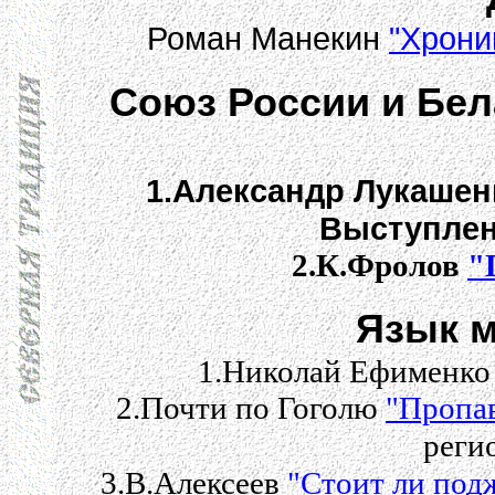
Роман Манекин
"Хрони
Cоюз России и Бел
1.Александр Лукаше
Выступлен
2.К.Фролов
"
Язык мо
1.Николай Ефименк
2.Почти по Гоголю
"Пропа
реги
3.В.Алексеев
"Cтоит ли под