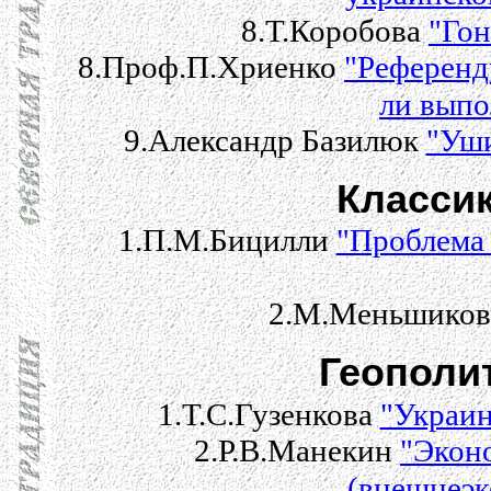
8.Т.Коробова
"Гон
8.Проф.П.Хриенко
"Референд
ли выпо
9.Александр Базилюк
"Уши
Класси
1.П.М.Бицилли
"Проблема 
2.М.Меньшико
Геополи
1.Т.С.Гузенкова
"Украин
2.Р.В.Манекин
"Экон
(внешнеэк